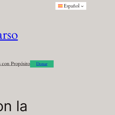
Español
arso
 con Propósito
Donar
n la