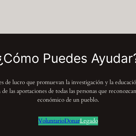
i
ó
n
d
e
l
¿Cómo Puedes Ayudar
a
n
a
nes de lucro que promuevan la investigación y la educaci
t
de las aportaciones de todas las personas que reconozcan e
u
económico de un pueblo.
r
a
Voluntario
Donar
Legado
l
e