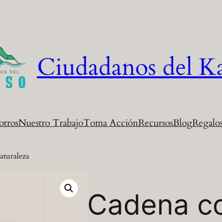
Ciudadanos del K
otros
Nuestro Trabajo
Toma Acción
Recursos
Blog
Regalos
aturaleza
Cadena co