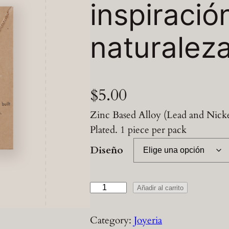
inspiració
naturalez
$
5.00
Zinc Based Alloy (Lead and Nicke
Plated. 1 piece per pack
Diseño
C
Añadir al carrito
a
d
Category:
Joyeria