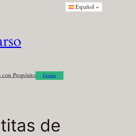
Español
arso
 con Propósito
Donar
titas de