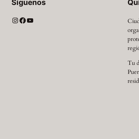
Síguenos
Qu
Instagram
Facebook
YouTube
Ciud
orga
prot
regi
Tu d
Puer
resi