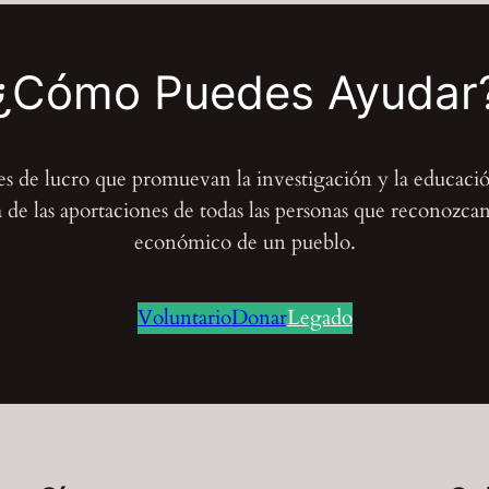
t
i
¿Cómo Puedes Ayudar
d
a
d
nes de lucro que promuevan la investigación y la educaci
de las aportaciones de todas las personas que reconozcan e
económico de un pueblo.
Voluntario
Donar
Legado