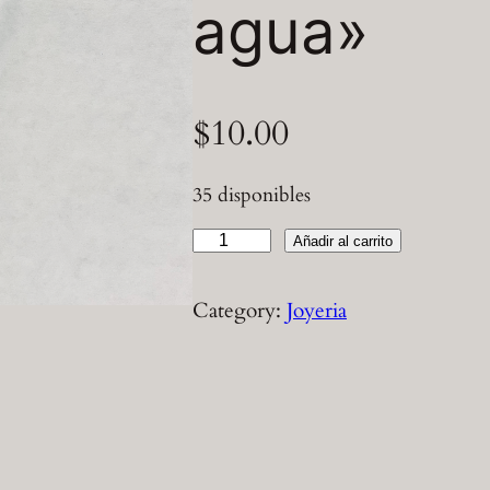
agua»
$
10.00
35 disponibles
C
Añadir al carrito
o
l
Category:
Joyeria
l
a
r
"
G