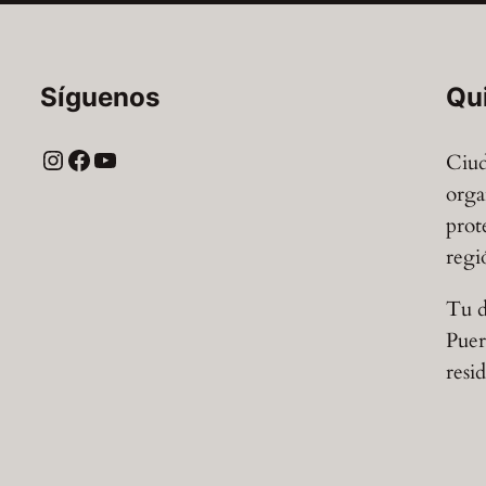
Síguenos
Qu
Instagram
Facebook
YouTube
Ciud
orga
prot
regi
Tu d
Puer
resi