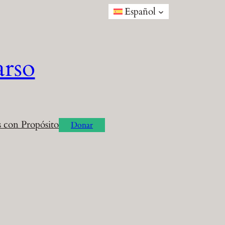
Español
arso
 con Propósito
Donar