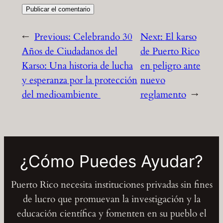
←
Previous:
Celebrando 30
Next:
El karso
Años de Ciudadanos del
de Puerto Rico
Karso: Una historia de lucha
en peligro ante
y esperanza por la protección
nuevo
del medioambiente
reglamento
→
¿Cómo Puedes Ayudar?
Puerto Rico necesita instituciones privadas sin fines
de lucro que promuevan la investigación y la
educación científica y fomenten en su pueblo el