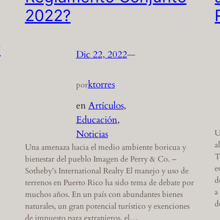
2022?
r
Dic 22, 2022
—
ktorres
por
en
Artículos
, 
Educación
, 
U
Noticias
a
Una amenaza hacia el medio ambiente boricua y
T
bienestar del pueblo Imagen de Perry & Co. –
e
Sotheby’s International Realty El manejo y uso de
d
terrenos en Puerto Rico ha sido tema de debate por
a
muchos años. En un país con abundantes bienes
d
naturales, un gran potencial turístico y exenciones
de impuesto para extranjeros, el…