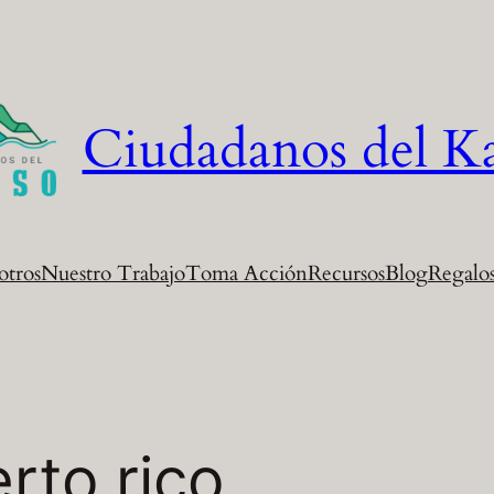
Ciudadanos del K
otros
Nuestro Trabajo
Toma Acción
Recursos
Blog
Regalos
rto rico