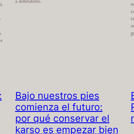
a defenderlo.
n
ió
c
n
r
o
a
g
a
de
:
Bajo nuestros pies
comienza el futuro:
por qué conservar el
karso es empezar bien