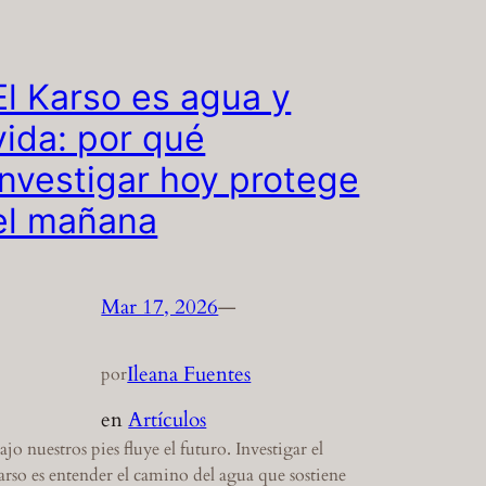
El Karso es agua y
vida: por qué
investigar hoy protege
el mañana
Mar 17, 2026
—
Ileana Fuentes
por
en
Artículos
ajo nuestros pies fluye el futuro. Investigar el
arso es entender el camino del agua que sostiene