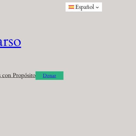
Español
arso
 con Propósito
Donar