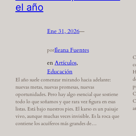
el año
Ene 31, 2026
—
Ileana Fuentes
por
O
en
Artículos
, 
c
Educación
H
d
El año suele comenzar mirando hacia adelante:
p
nuevas metas, nuevas promesas, nuevas
C
oportunidades. Pero hay algo esencial que sostiene
C
todo lo que soñamos y que rara vez figura en esas
a
listas. Está bajo nuestros pies. El karso es un paisaje
vivo, aunque muchas veces invisible. Es la roca que
contiene los acuíferos más grandes de…