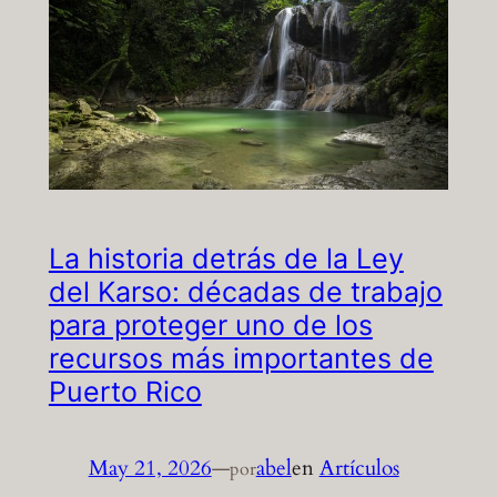
La historia detrás de la Ley
del Karso: décadas de trabajo
para proteger uno de los
recursos más importantes de
Puerto Rico
May 21, 2026
—
abel
en
Artículos
por