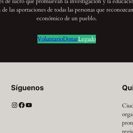
nes de lucro que promuevan la investigación y la educaci
de las aportaciones de todas las personas que reconozcan e
económico de un pueblo.
Voluntario
Donar
Legado
Síguenos
Qu
Instagram
Facebook
YouTube
Ciud
orga
prot
regi