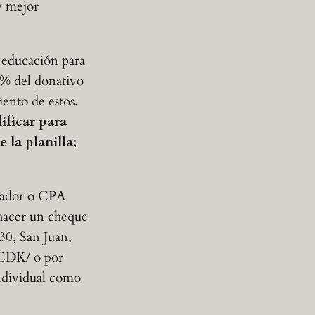
y mejor
 educación para
90% del donativo
iento de estos.
ificar para
 la planilla;
ntador o CPA
 hacer un cheque
30, San Juan,
CDK/ o por
ndividual como