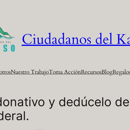
Ciudadanos del K
otros
Nuestro Trabajo
Toma Acción
Recursos
Blog
Regalos
donativo y dedúcelo de 
deral.