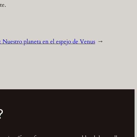
te.
:
Nuestro planeta en el espejo de Venus
→
?