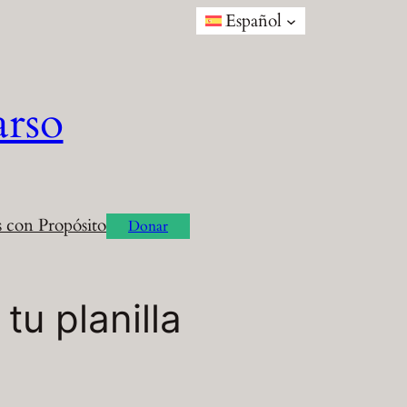
Español
arso
 con Propósito
Donar
tu planilla