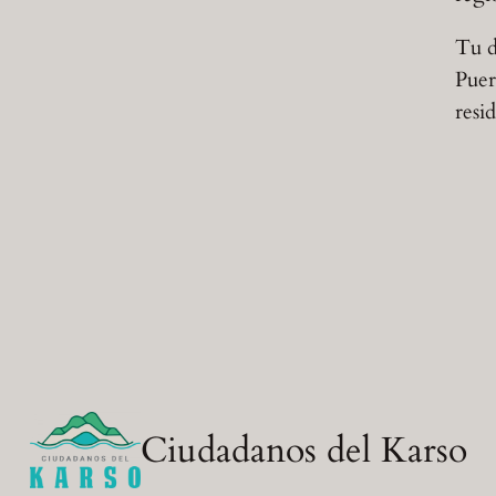
Tu d
Puer
resi
Ciudadanos del Karso