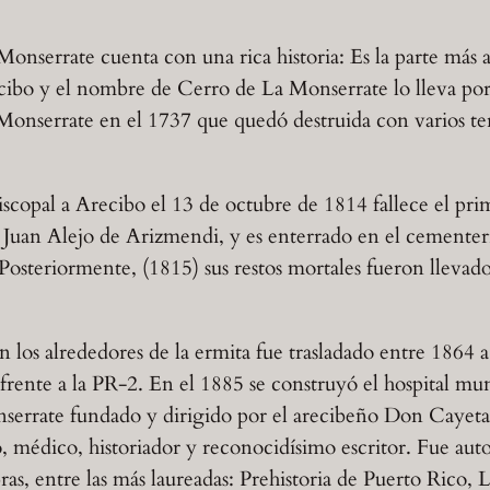
onserrate cuenta con una rica historia: Es la parte más al
ecibo y el nombre de Cerro de La Monserrate lo lleva por
 Monserrate en el 1737 que quedó destruida con varios te
iscopal a Arecibo el 13 de octubre de 1814 fallece el pri
 Juan Alejo de Arizmendi, y es enterrado en el cementeri
osteriormente, (1815) sus restos mortales fueron llevado
 los alrededores de la ermita fue trasladado entre 1864 a
frente a la PR-2. En el 1885 se construyó el hospital mu
serrate fundado y dirigido por el arecibeño Don Cayet
o, médico, historiador y reconocidísimo escritor. Fue aut
ras, entre las más laureadas: Prehistoria de Puerto Rico, 