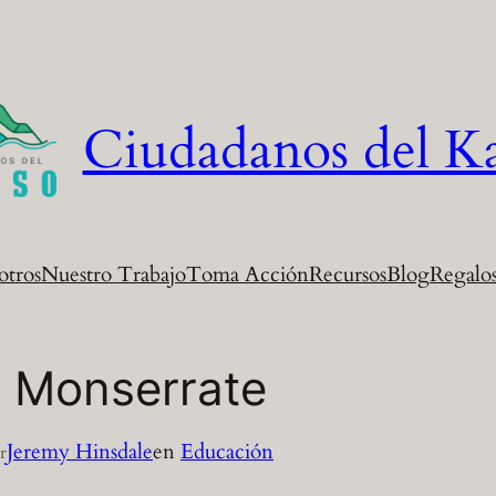
Ciudadanos del K
otros
Nuestro Trabajo
Toma Acción
Recursos
Blog
Regalos
a Monserrate
Jeremy Hinsdale
en
Educación
r