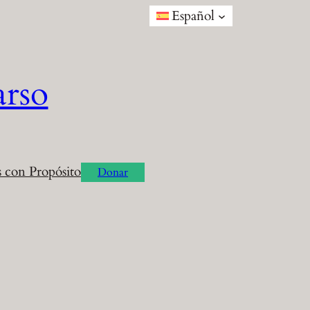
Español
arso
 con Propósito
Donar