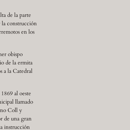
ta de la parte
 la construcción
rremotos en los
mer obispo
o de la ermita
s a la Catedral
 1869 al oeste
nicipal llamado
ano Coll y
or de una gran
La instrucción