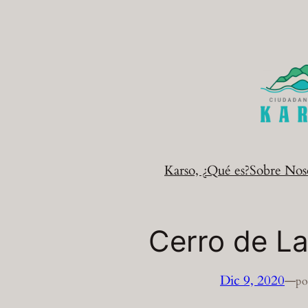
Saltar
al
contenido
Karso, ¿Qué es?
Sobre Nos
Cerro de L
Dic 9, 2020
—
po