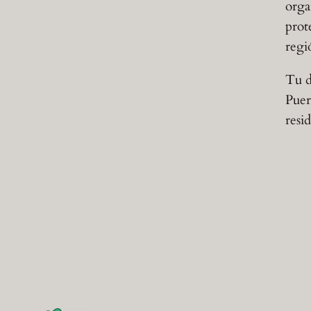
orga
prot
regi
Tu d
Puer
resi