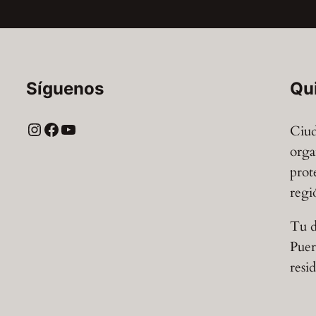
Síguenos
Qu
Instagram
Facebook
YouTube
Ciud
orga
prot
regi
Tu d
Puer
resi