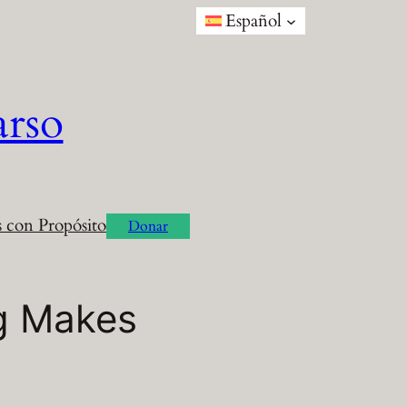
Español
arso
 con Propósito
Donar
ng Makes