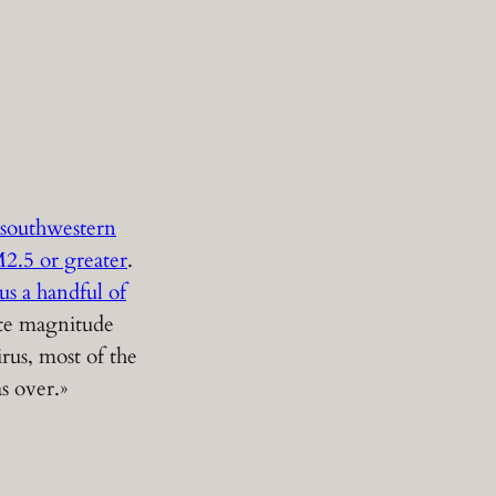
 southwestern
M2.5 or greater
.
us a handful of
ate magnitude
rus, most of the
s over.»