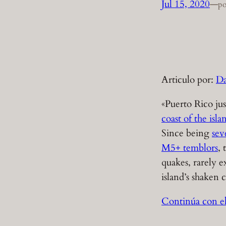
Jul 15, 2020
—
po
Articulo por:
Da
«Puerto Rico ju
coast of the isl
Since being
sev
M5+ temblors
, 
quakes, rarely 
island’s shaken 
Continúa con el