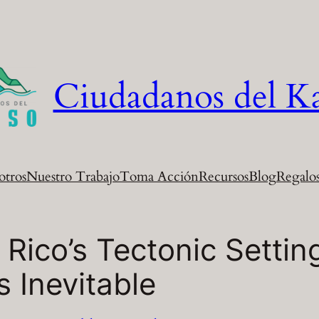
Ciudadanos del K
otros
Nuestro Trabajo
Toma Acción
Recursos
Blog
Regalos
Rico’s Tectonic Setti
 Inevitable