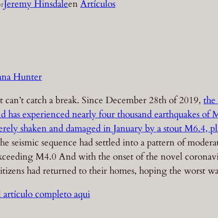
Jeremy Hinsdale
en
Artículos
r
na Hunter
st can’t catch a break. Since December 28th of 2019,
the
and has experienced nearly four thousand earthquakes of 
erely shaken and damaged in January by a stout M6.4, pl
the seismic sequence had settled into a pattern of moder
exceeding M4.0 And with the onset of the novel coronavi
citizens had returned to their homes, hoping the worst wa
 artículo completo aqui