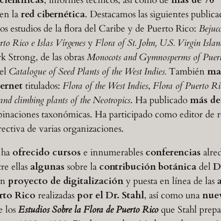
en la
red cibernética
. Destacamos las siguientes publica
los estudios de la flora del Caribe y de Puerto Rico:
Bejuco
rto Rico e Islas Vírgenes
y
Flora of St. John, U.S. Virgin Islan
k Strong, de las obras
Monocots and Gymnosperms of Puert
 el
Catalogue of Seed Plants of the West Indies.
También
man
ternet
titulados:
Flora of the West Indies
,
Flora of Puerto Ri
and climbing plants of the Neotropics
. Ha publicado
más de
naciones taxonómicas. Ha participado como editor de re
rectiva de varias organizaciones.
 ha
ofrecido cursos
e innumerables
conferencias
alre
tre ellas
algunas
sobre la
contribución botánica
del
D
un
proyecto de digitalización
y puesta en línea de las
rto Rico
realizadas
por el Dr. Stahl
, así como una
nue
e los
Estudios Sobre la Flora de Puerto Rico
que Stahl prep