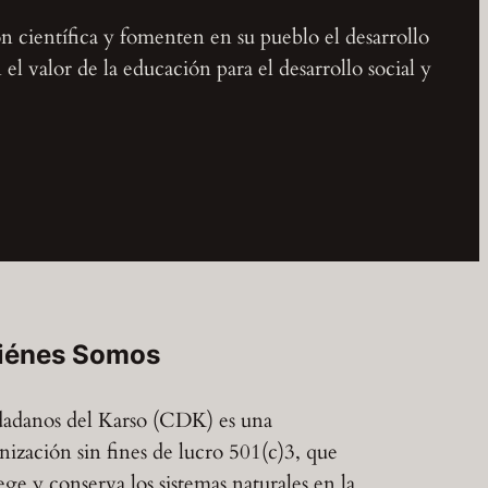
ón científica y fomenten en su pueblo el desarrollo
l valor de la educación para el desarrollo social y
iénes Somos
adanos del Karso (CDK) es una
nización sin fines de lucro 501(c)3, que
ege y conserva los sistemas naturales en la