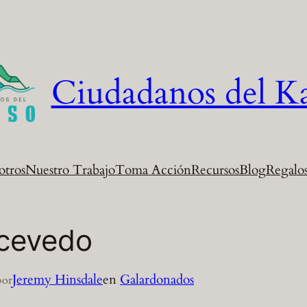
Ciudadanos del K
otros
Nuestro Trabajo
Toma Acción
Recursos
Blog
Regalos
Acevedo
Jeremy Hinsdale
en
Galardonados
por