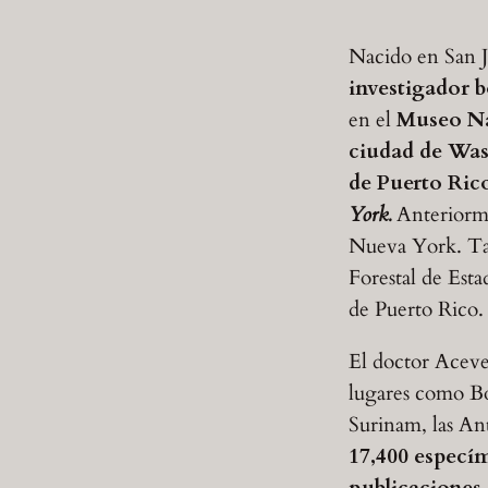
Nacido en San 
investigador 
en el
Museo Nac
ciudad de Was
de Puerto Ric
York.
Anteriorm
Nueva York. Tam
Forestal de Est
de Puerto Rico.
El doctor Acev
lugares como Bo
Surinam, las An
17,400 especí
publicaciones 