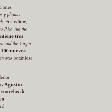
ciones
s y plantas
ds.
Fue editor,
o Rico and the
tiene tres
co and the Virgin
 100 nuevos
vistas botánicas
dedor
r. Agustín
acuarelas de
va
aró