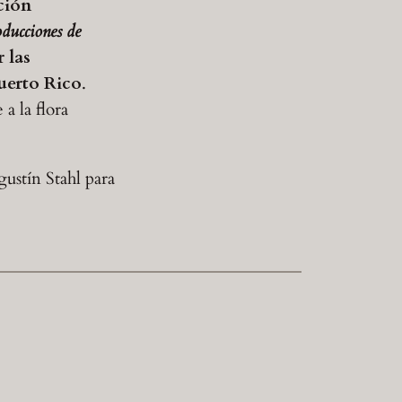
ción
oducciones de
 las
Puerto Rico
.
a la flora
ustín Stahl para