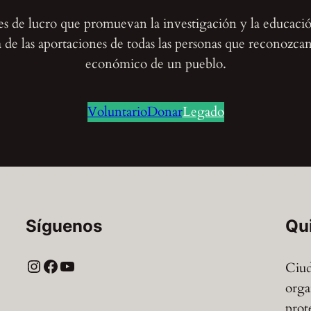
nes de lucro que promuevan la investigación y la educaci
de las aportaciones de todas las personas que reconozcan e
económico de un pueblo.
Voluntario
Donar
Legado
Síguenos
Qu
Instagram
Facebook
YouTube
Ciud
orga
prot