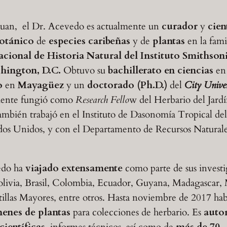
Juan, el Dr. Acevedo es actualmente un
curador
y
cien
botánico
de
especies caribeñas
y de
plantas
en la fami
ional de Historia Natural del Instituto Smithsoni
hington, D.C.
Obtuvo su
bachillerato en ciencias
en
o
en
Mayagüez
y un
doctorado (Ph.D.)
del
City Unive
ente fungió como
Research Fello
w del Herbario del Jard
bién trabajó en el Instituto de Dasonomía Tropical del
ados Unidos, y con el Departamento de Recursos Natural
edo ha
viajado extensamente
como parte de sus investi
livia, Brasil, Colombia, Ecuador, Guyana, Madagascar, 
tillas Mayores, entre otros. Hasta noviembre de 2017 ha
menes de plantas
para colecciones de herbario. Es
auto
científicas
, informes técnicos, así como de
más de 70