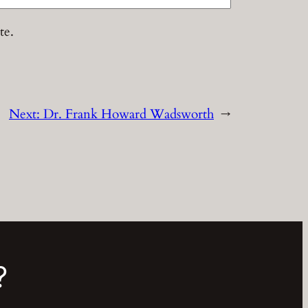
te.
Next:
Dr. Frank Howard Wadsworth
→
?