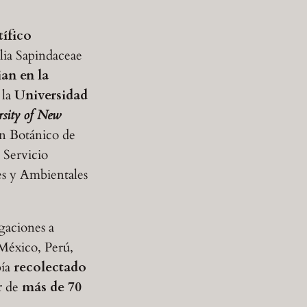
tífico
lia Sapindaceae
an en la
 la
Universidad
rsity of New
ín Botánico de
 Servicio
es y Ambientales
gaciones a
México, Perú,
bía
recolectado
r
de
más de 70