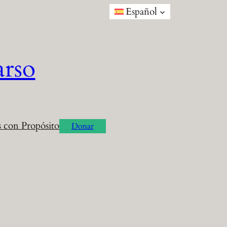
Español
arso
 con Propósito
Donar