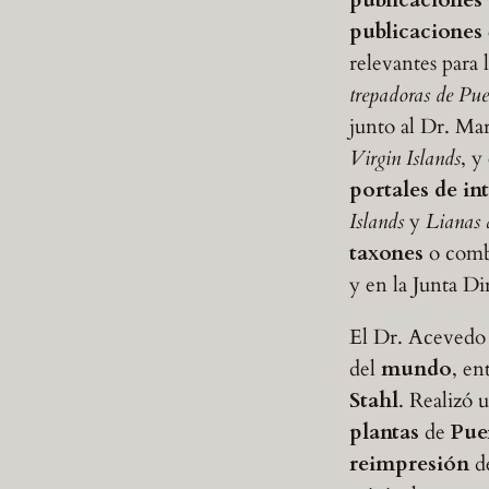
publicaciones
relevantes para 
trepadoras de Pue
junto al Dr. Mar
Virgin Islands
, y
portales
de in
Islands
y
Lianas 
taxones
o combi
y en la Junta Di
El Dr. Acevedo
del
mundo
, en
Stahl
. Realizó 
plantas
de
Pue
reimpresión
d