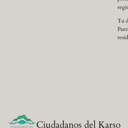
regi
Tu d
Puer
resi
Ciudadanos del Karso