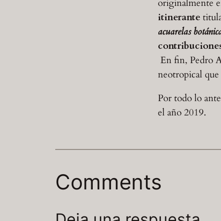
originalmente e
itinerante
titu
acuarelas botánic
contribuciones
En fin, Pedro Ac
neotropical que 
Por todo lo ant
el año 2019.
Comments
Deja una respuesta