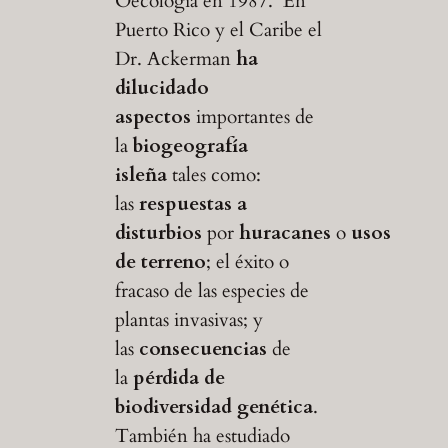
Oecologia en 1987. En
Puerto Rico y el Caribe el
Dr. Ackerman
ha
dilucidado
aspectos
importantes de
la
biogeografía
isleña
tales como:
las
respuestas a
disturbios
por
huracanes
o
usos
de terreno
; el éxito o
fracaso de las especies de
plantas invasivas; y
las
consecuencias
de
la
pérdida de
biodiversidad genética
.
También ha estudiado