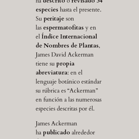
ha
descrito
o
revisado
34
especies
hasta el presente.
Su
peritaje
son
las
espermatofitas
y en
el
Índice Internacional
de Nombres de Plantas
,
James David Ackerman
tiene su
propia
abreviatura
: en el
lenguaje botánico estándar
su rúbrica es “Ackerman”
en función a las numerosas
especies descritas por él.
James Ackerman
ha
publicado
alrededor