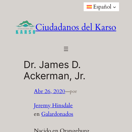
Saltar
Español
al
contenido
Ciudadanos del Karso
Dr. James D.
Ackerman, Jr.
Abr 26, 2020
—
por
Jeremy Hinsdale
en
Galardonados
Nacido en Orangeburg,