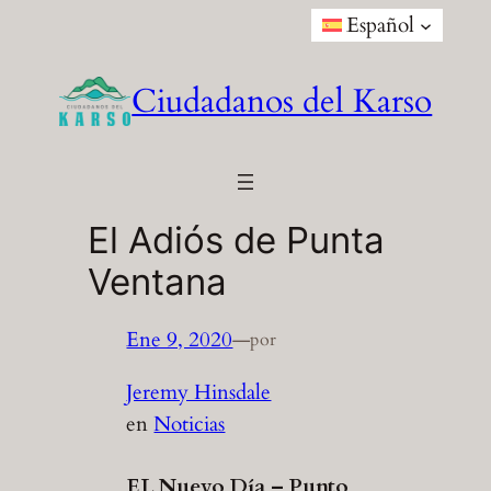
Saltar
Español
al
contenido
Ciudadanos del Karso
El Adiós de Punta
Ventana
Ene 9, 2020
—
por
Jeremy Hinsdale
en
Noticias
EL Nuevo Día – Punto