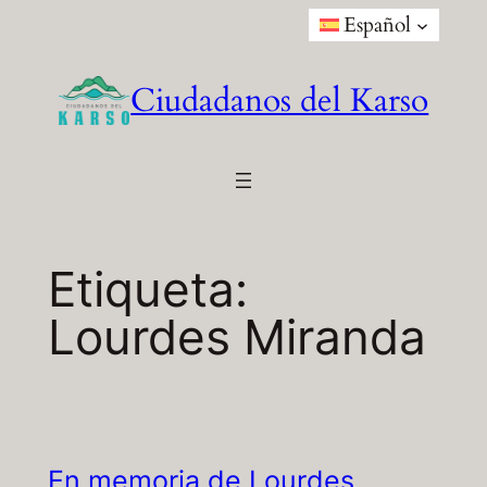
Saltar
Español
al
contenido
Ciudadanos del Karso
Etiqueta:
Lourdes Miranda
En memoria de Lourdes