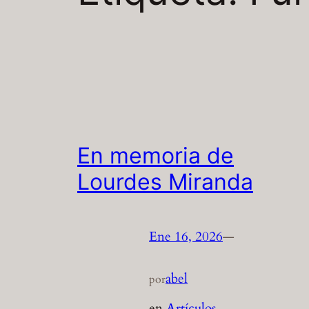
En memoria de
Lourdes Miranda
Ene 16, 2026
—
abel
por
en
Artículos
, 