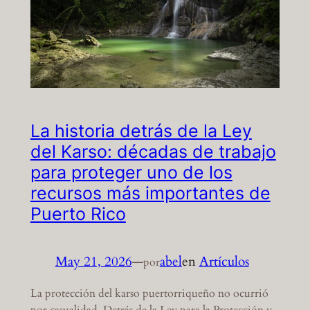
La historia detrás de la Ley
del Karso: décadas de trabajo
para proteger uno de los
recursos más importantes de
Puerto Rico
May 21, 2026
—
abel
en
Artículos
por
La protección del karso puertorriqueño no ocurrió