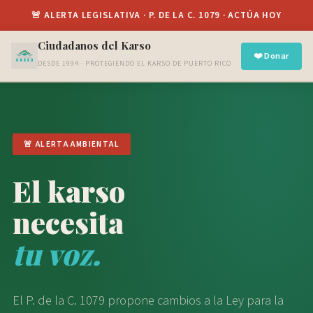
Saltar
Español
al
contenido
Ciudadanos del Karso
Defiende el
Karso
¿Cómo Puedes Ayudar?