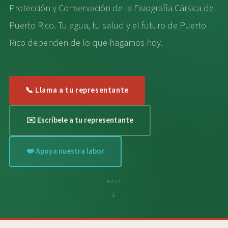
Puerto Rico necesita instituciones privadas sin fines
de lucro que promuevan la investigación y la
educación científica y fomenten en su pueblo el
desarrollo sostenible. Un proyecto de esta
magnitud necesita de las aportaciones de todas las
personas que reconozcan el valor de la educación
para el desarrollo social y económico de un pueblo.
Voluntario
Donar
Legado
Dirección Postal
267 Sierra Morena PMB 230,
San Juan, Puerto Rico 00926